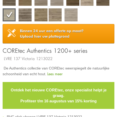
Binnen 24 uur een offerte op maat?
Upload hier uw plattegrond
COREtec Authentics 1200+ series
LVRE 137 Victoria 1213022
De Authentics collectie van COREtec weerspiegelt de natuurlijke
Lees meer
schoonheid van echt hout.
Ontdek het nieuwe COREtec, onze specialist helpt je
graag.
Profiteer t/m 16 augustus van 15% korting
PVC click vloeren LVRE 137 Victoria 1213022