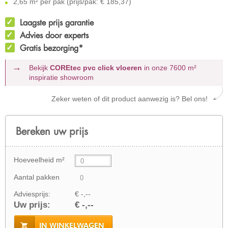
2,65 m² per pak (prijs/pak: € 185,37)
Laagste prijs garantie
Advies door experts
Gratis bezorging*
Bekijk
COREtec pvc click vloeren
in onze 7600 m²
inspiratie showroom
Zeker weten of dit product aanwezig is? Bel ons!
Bereken uw prijs
Hoeveelheid m²
Aantal pakken
Adviesprijs:
€ -,--
Uw prijs:
€ -,--
IN WINKELWAGEN