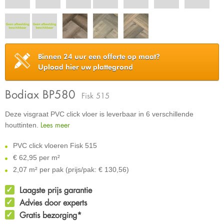
Binnen 24 uur een offerte op maat?
Upload hier uw plattegrond
Bodiax BP580
Fisk 515
Deze visgraat PVC click vloer is leverbaar in 6 verschillende
Lees meer
houttinten.
PVC click vloeren Fisk 515
€
62,95 per m²
2,07 m² per pak (prijs/pak: € 130,56)
Laagste prijs garantie
Advies door experts
Gratis bezorging*