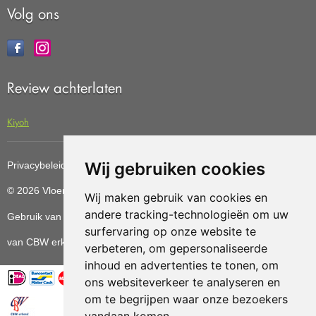
Volg ons
Review achterlaten
Kiyoh
Wij gebruiken cookies
Privacybeleid
Cookiebeleid
Update cookies preferences
© 2026 Vloerenvoordelig
Deze website is ontwikkeld door AGN
Wij maken gebruik van cookies en
andere tracking-technologieën om uw
Gebruik van deze site betekent dat u de
algemene voorwaarden
surfervaring op onze website te
van CBW erkende woonwinkels accepteert.
verbeteren, om gepersonaliseerde
inhoud en advertenties te tonen, om
ons websiteverkeer te analyseren en
om te begrijpen waar onze bezoekers