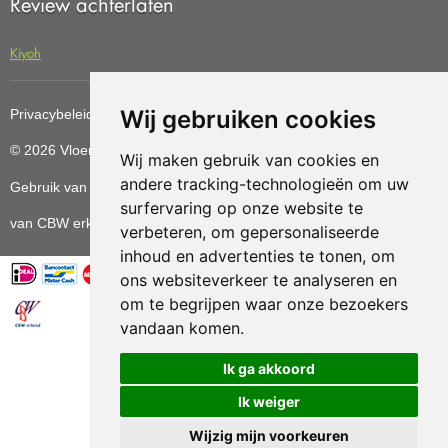
Review achterlaten
Kiyoh
Wij gebruiken cookies
Privacybeleid
Cookiebeleid
Update cookies preferences
© 2026 Vloerenvoordelig
Deze website is ontwikkeld door AGN
Wij maken gebruik van cookies en
andere tracking-technologieën om uw
Gebruik van deze site betekent dat u de
algemene voorwaarden
surfervaring op onze website te
van CBW erkende woonwinkels accepteert.
verbeteren, om gepersonaliseerde
inhoud en advertenties te tonen, om
ons websiteverkeer te analyseren en
om te begrijpen waar onze bezoekers
vandaan komen.
Vloerenvoordelig.nl is een onderdeel van
Ik ga akkoord
Ik weiger
Wijzig mijn voorkeuren