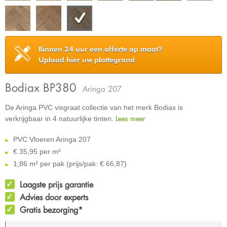
Binnen 24 uur een offerte op maat?
Upload hier uw plattegrond
Bodiax BP380
Aringa 207
De Aringa PVC visgraat collectie van het merk Bodiax is
Lees meer
verkrijgbaar in 4 natuurlijke tinten.
PVC Vloeren Aringa 207
€
35,95 per m²
1,86 m² per pak (prijs/pak: € 66,87)
Laagste prijs garantie
Advies door experts
Gratis bezorging*