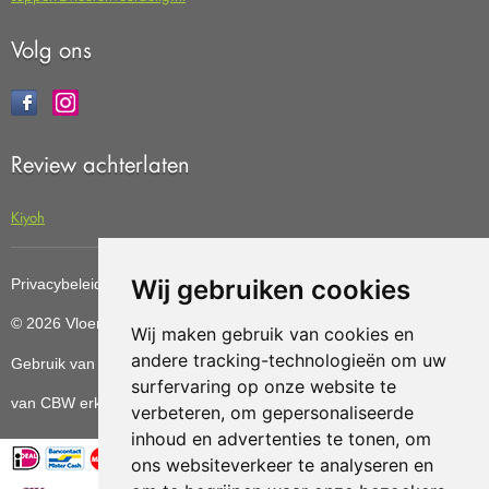
Volg ons
Review achterlaten
Kiyoh
Wij gebruiken cookies
Privacybeleid
Cookiebeleid
Update cookies preferences
© 2026 Vloerenvoordelig
Deze website is ontwikkeld door AGN
Wij maken gebruik van cookies en
andere tracking-technologieën om uw
Gebruik van deze site betekent dat u de
algemene voorwaarden
surfervaring op onze website te
van CBW erkende woonwinkels accepteert.
verbeteren, om gepersonaliseerde
inhoud en advertenties te tonen, om
ons websiteverkeer te analyseren en