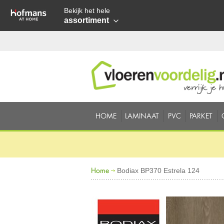
Bekijk het hele
assortiment
HOME
LAMINAAT
PVC
PARKET
Home
Bodiax BP370 Estrela 124