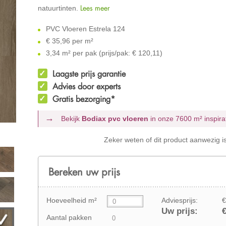
Lees meer
natuurtinten.
PVC Vloeren Estrela 124
€
35,96 per m²
3,34 m² per pak (prijs/pak: € 120,11)
Laagste prijs garantie
Advies door experts
Gratis bezorging*
Bekijk
Bodiax pvc vloeren
in onze 7600 m²
inspir
Zeker weten of dit product aanwezig i
Bereken uw prijs
Hoeveelheid m²
Adviesprijs:
€
Uw prijs:
€
Aantal pakken