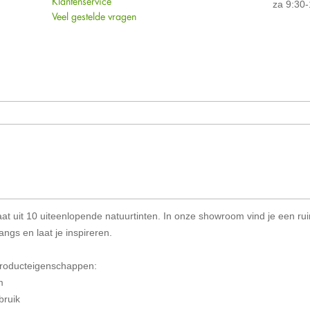
Klantenservice
za 9:30-
Veel gestelde vragen
aat uit 10 uiteenlopende natuurtinten. In onze showroom vind je een ru
ngs en laat je inspireren.
 producteigenschappen:
m
bruik