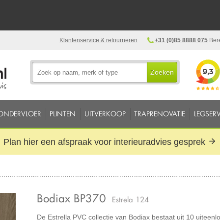
Klantenservice & retourneren
+31 (0)85 8888 075
Bere
Zoeken
ONDERVLOER
PLINTEN
UITVERKOOP
TRAPRENOVATIE
LEGSERV
Plan hier een afspraak voor interieuradvies gesprek
Bodiax BP370
Estrela 124
De Estrella PVC collectie van Bodiax bestaat uit 10 uiteen