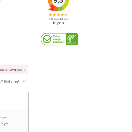
atie showroom
s? Bel ons!
 -,--
 -,--