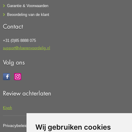
Garantie & Voorwaarden
Beoordeling van de klant
Contact
+31 (0)85 8888 075
support@vloerenvoordelig.nl
Volg ons
Review achterlaten
Kiyoh
Wij gebruiken cookies
Privacybeleid
Cookiebeleid
Update cookies preferences