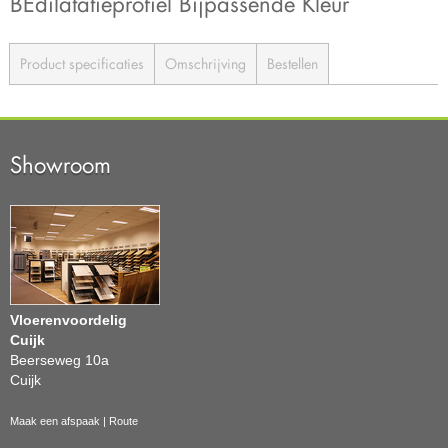
BEdilatatieprofiel Bijpassende Kleur
Product specificaties
Omschrijving
Bestellen
Showroom
Vloerenvoordelig
Cuijk
Beerseweg 10a
Cuijk
Maak een afspaak
|
Route