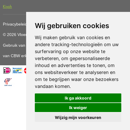
Kiyoh
Wij gebruiken cookies
Privacybeleid
Cookiebeleid
Update cookies preferences
© 2026 Vloerenvoordelig
Deze website is ontwikkeld door AGN
Wij maken gebruik van cookies en
andere tracking-technologieën om uw
Gebruik van deze site betekent dat u de
algemene voorwaarden
surfervaring op onze website te
van CBW erkende woonwinkels accepteert.
verbeteren, om gepersonaliseerde
inhoud en advertenties te tonen, om
ons websiteverkeer te analyseren en
om te begrijpen waar onze bezoekers
vandaan komen.
Vloerenvoordelig.nl is een onderdeel van
Ik ga akkoord
Ik weiger
Wijzig mijn voorkeuren