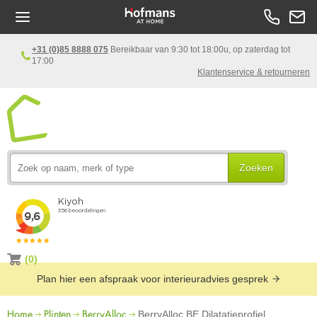
+31 (0)85 8888 075
Bereikbaar van 9:30 tot 18:00u, op zaterdag tot
17:00
Klantenservice & retourneren
Zoeken
(0)
Plan hier een afspraak voor interieuradvies gesprek
Home
Plinten
BerryAlloc
BerryAlloc BE Dilatatieprofiel