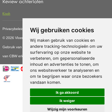
Review achterlaten
Kiyoh
Wij gebruiken cookies
Privacybeleid
Cookiebeleid
Update cookies preferences
© 2026 Vloerenvoordelig
Deze website is ontwikkeld door AGN
Wij maken gebruik van cookies en
andere tracking-technologieën om uw
Gebruik van deze site betekent dat u de
algemene voorwaarden
surfervaring op onze website te
van CBW erkende woonwinkels accepteert.
verbeteren, om gepersonaliseerde
inhoud en advertenties te tonen, om
ons websiteverkeer te analyseren en
om te begrijpen waar onze bezoekers
vandaan komen.
Vloerenvoordelig.nl is een onderdeel van
Ik ga akkoord
Ik weiger
Wijzig mijn voorkeuren