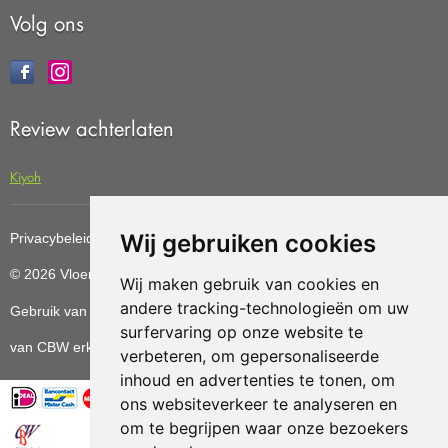
Volg ons
Review achterlaten
Kiyoh
Wij gebruiken cookies
Privacybeleid
Cookiebeleid
Update cookies preferences
© 2026 Vloerenvoordelig
Deze website is ontwikkeld door AGN
Wij maken gebruik van cookies en
andere tracking-technologieën om uw
Gebruik van deze site betekent dat u de
algemene voorwaarden
surfervaring op onze website te
van CBW erkende woonwinkels accepteert.
verbeteren, om gepersonaliseerde
inhoud en advertenties te tonen, om
ons websiteverkeer te analyseren en
om te begrijpen waar onze bezoekers