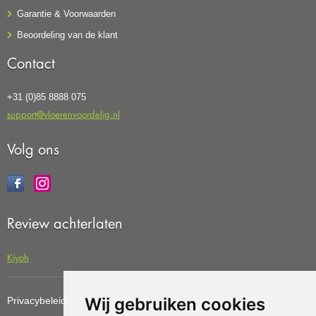
Garantie & Voorwaarden
Beoordeling van de klant
Contact
+31 (0)85 8888 075
support@vloerenvoordelig.nl
Volg ons
Review achterlaten
Kiyoh
Wij gebruiken cookies
Privacybeleid
Cookiebeleid
Update cookies preferences