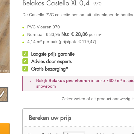
Belakos Castello XL 0,4
970
De Castello PVC collectie bestaat uit uiteenlopende houtlo
PVC Vloeren 970
Nu: €
28,86
Normaal:
€ 33,95
per m²
4,14 m² per pak (prijs/pak: € 119,47)
Laagste prijs garantie
Advies door experts
Gratis bezorging*
Bekijk
Belakos pvc vloeren
in onze 7600 m²
inspir
showroom
Zeker weten of dit product aanwezig i
Bereken uw prijs