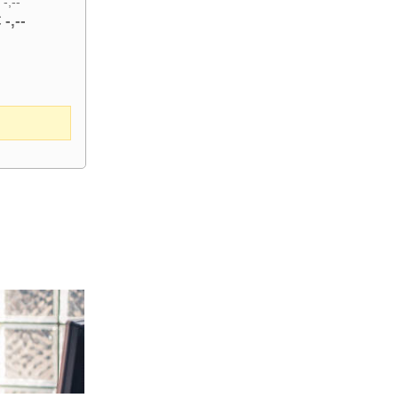
 -,--
 -,--