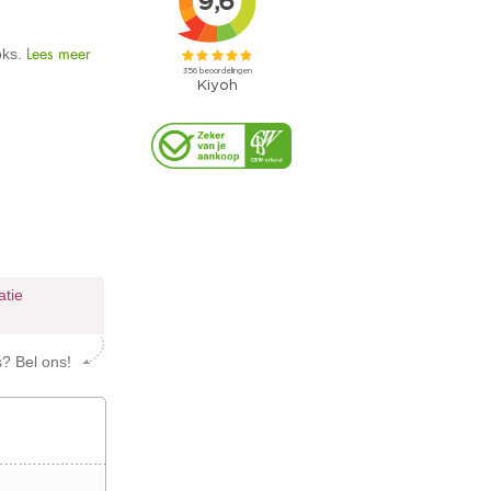
Lees meer
oks.
atie
s? Bel ons!