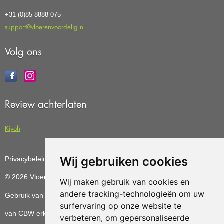
+31 (0)85 8888 075
support@vloerenvoordelig.nl
Volg ons
Review achterlaten
Kiyoh
Wij gebruiken cookies
Privacybeleid
Cookiebeleid
Update cookies preferences
© 2026 Vloerenvoordelig
Deze website is ontwikkeld door AGN
Wij maken gebruik van cookies en
andere tracking-technologieën om uw
Gebruik van deze site betekent dat u de
algemene voorwaarden
surfervaring op onze website te
van CBW erkende woonwinkels accepteert.
verbeteren, om gepersonaliseerde