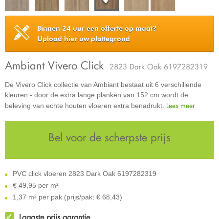
Binnen 24 uur een offerte op maat?
Upload hier uw plattegrond
Ambiant Vivero Click
2823 Dark Oak 6197282319
De Vivero Click collectie van Ambiant bestaat uit 6 verschillende
kleuren - door de extra lange planken van 152 cm wordt de
Lees meer
beleving van echte houten vloeren extra benadrukt.
Bel voor de scherpste prijs
PVC click vloeren 2823 Dark Oak 6197282319
€
49,95 per m²
1,37 m² per pak (prijs/pak: € 68,43)
Laagste prijs garantie