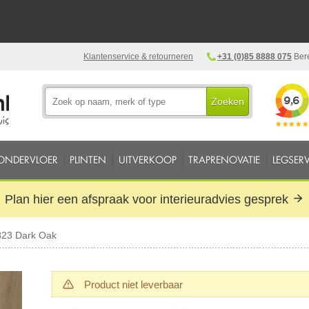
Klantenservice & retourneren
+31 (0)85 8888 075
Bere
Zoeken
ONDERVLOER
PLINTEN
UITVERKOOP
TRAPRENOVATIE
LEGSERV
Plan hier een afspraak voor interieuradvies gesprek
823 Dark Oak
Product niet leverbaar