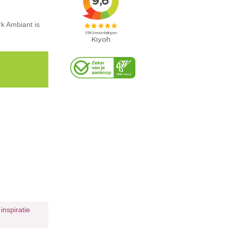
rk Ambiant is
²
inspiratie