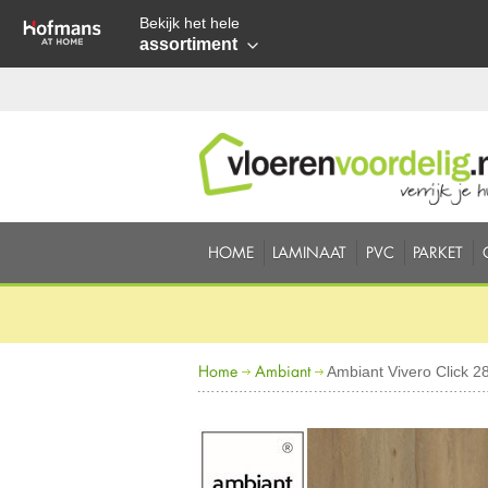
Bekijk het hele
assortiment
HOME
LAMINAAT
PVC
PARKET
Home
Ambiant
Ambiant Vivero Click 2