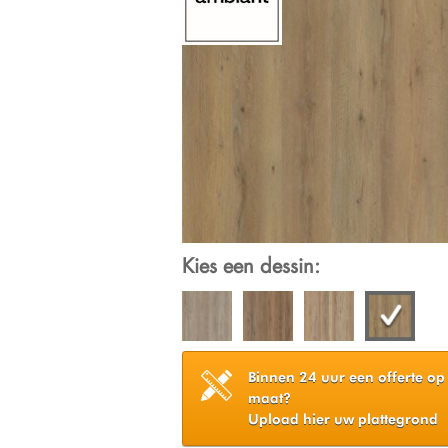
Kies een dessin:
Binnen 24 uur een offerte op
maat?
Upload hier uw plattegrond