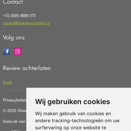
Contact
+31 (0)85 8888 075
support@vloerenvoordelig.nl
Volg ons
Review achterlaten
Kiyoh
Wij gebruiken cookies
Privacybeleid
Cookiebeleid
Update cookies preferences
© 2026 Vloerenvoordelig
Deze website is ontwikkeld door AGN
Wij maken gebruik van cookies en
andere tracking-technologieën om uw
Gebruik van deze site betekent dat u de
algemene voorwaarden
surfervaring op onze website te