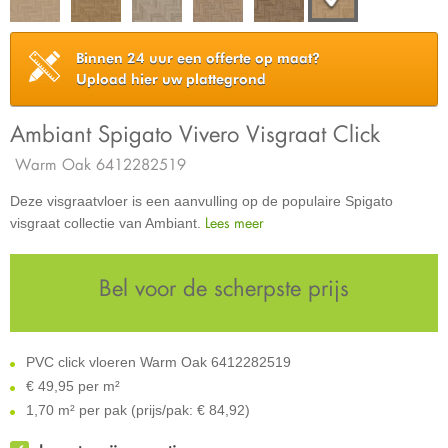
Binnen 24 uur een offerte op maat?
Upload hier uw plattegrond
Ambiant Spigato Vivero Visgraat Click
Warm Oak 6412282519
Deze visgraatvloer is een aanvulling op de populaire Spigato
Lees meer
visgraat collectie van Ambiant.
Bel voor de scherpste prijs
PVC click vloeren Warm Oak 6412282519
€
49,95 per m²
1,70 m² per pak (prijs/pak: € 84,92)