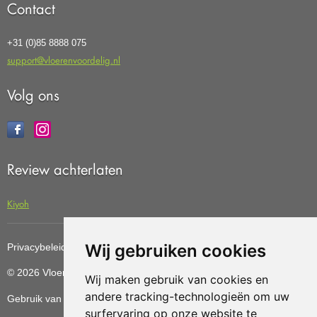
Contact
+31 (0)85 8888 075
support@vloerenvoordelig.nl
Volg ons
Review achterlaten
Kiyoh
Wij gebruiken cookies
Privacybeleid
Cookiebeleid
Update cookies preferences
© 2026 Vloerenvoordelig
Deze website is ontwikkeld door AGN
Wij maken gebruik van cookies en
andere tracking-technologieën om uw
Gebruik van deze site betekent dat u de
algemene voorwaarden
surfervaring op onze website te