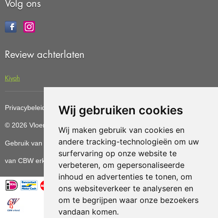
Volg ons
Review achterlaten
Kiyoh
Wij gebruiken cookies
Privacybeleid
Cookiebeleid
Update cookies preferences
© 2026 Vloerenvoordelig
Deze website is ontwikkeld door AGN
Wij maken gebruik van cookies en
andere tracking-technologieën om uw
Gebruik van deze site betekent dat u de
algemene voorwaarden
surfervaring op onze website te
van CBW erkende woonwinkels accepteert.
verbeteren, om gepersonaliseerde
inhoud en advertenties te tonen, om
ons websiteverkeer te analyseren en
om te begrijpen waar onze bezoekers
vandaan komen.