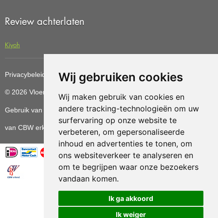
Review achterlaten
Kiyoh
Wij gebruiken cookies
Privacybeleid
Cookiebeleid
Update cookies preferences
© 2026 Vloerenvoordelig
Deze website is ontwikkeld door AGN
Wij maken gebruik van cookies en
andere tracking-technologieën om uw
Gebruik van deze site betekent dat u de
algemene voorwaarden
surfervaring op onze website te
van CBW erkende woonwinkels accepteert.
verbeteren, om gepersonaliseerde
inhoud en advertenties te tonen, om
ons websiteverkeer te analyseren en
om te begrijpen waar onze bezoekers
vandaan komen.
Vloerenvoordelig.nl is een onderdeel van
Ik ga akkoord
Ik weiger