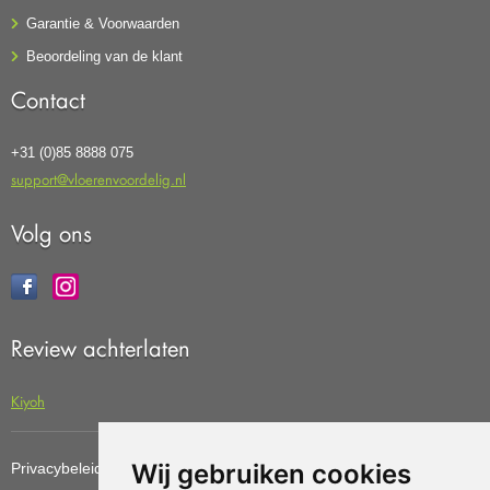
Garantie & Voorwaarden
Beoordeling van de klant
Contact
+31 (0)85 8888 075
support@vloerenvoordelig.nl
Volg ons
Review achterlaten
Kiyoh
Wij gebruiken cookies
Privacybeleid
Cookiebeleid
Update cookies preferences