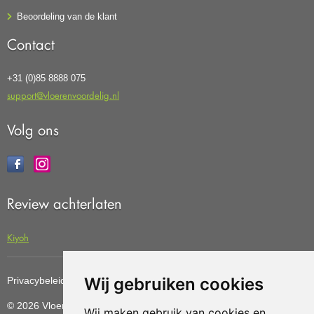
Beoordeling van de klant
Contact
+31 (0)85 8888 075
support@vloerenvoordelig.nl
Volg ons
Review achterlaten
Kiyoh
Wij gebruiken cookies
Privacybeleid
Cookiebeleid
Update cookies preferences
© 2026 Vloerenvoordelig
Deze website is ontwikkeld door AGN
Wij maken gebruik van cookies en