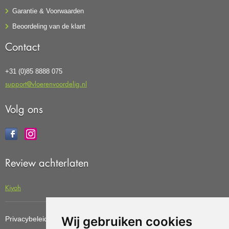
Garantie & Voorwaarden
Beoordeling van de klant
Contact
+31 (0)85 8888 075
support@vloerenvoordelig.nl
Volg ons
Review achterlaten
Kiyoh
Wij gebruiken cookies
Privacybeleid
Cookiebeleid
Update cookies preferences