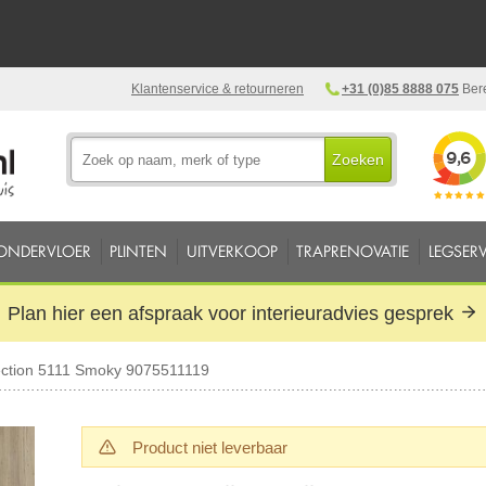
Klantenservice & retourneren
+31 (0)85 8888 075
Bere
Zoeken
ONDERVLOER
PLINTEN
UITVERKOOP
TRAPRENOVATIE
LEGSERV
Plan hier een afspraak voor interieuradvies gesprek
lection 5111 Smoky 9075511119
Product niet leverbaar