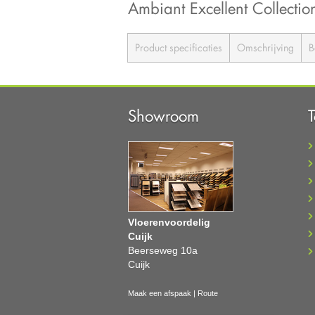
Ambiant Excellent Collec
Product specificaties
Omschrijving
B
Showroom
Vloerenvoordelig
Cuijk
Beerseweg 10a
Cuijk
Maak een afspaak
|
Route