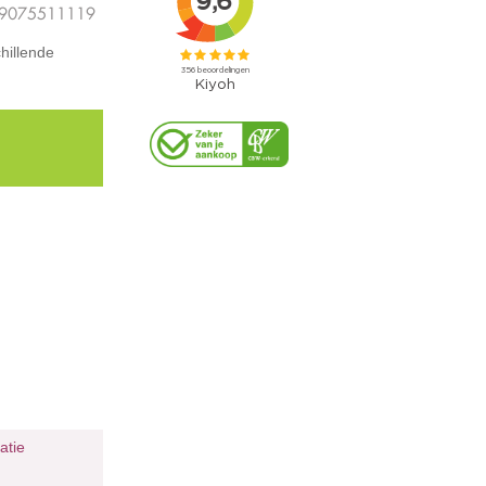
 9075511119
hillende
ratie