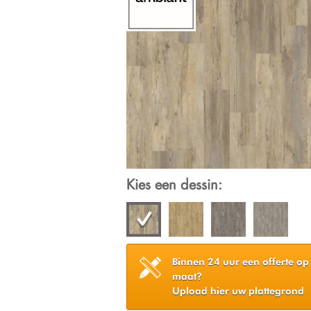
Kies een dessin:
Binnen 24 uur een offerte op
maat?
Upload hier uw plattegrond