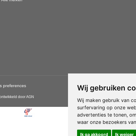
s preferences
Gebruik van deze site betekent
Wij gebruiken c
CBW erkende woonwinkels acce
 ontwikkeld door AGN
Wij maken gebruik van c
surfervaring op onze web
advertenties te tonen, o
waar onze bezoekers va
Ik ga akkoord
Ik weiger