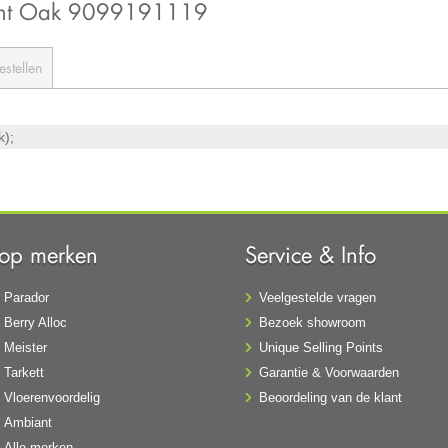
ght Oak 9099191119
estellen
k);
Top merken
Service & Info
Parador
Veelgestelde vragen
Berry Alloc
Bezoek showroom
Meister
Unique Selling Points
Tarkett
Garantie & Voorwaarden
Vloerenvoordelig
Beoordeling van de klant
Ambiant
Alle merken