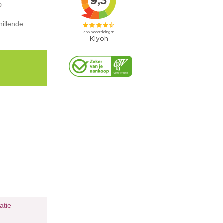
9
hillende
ratie