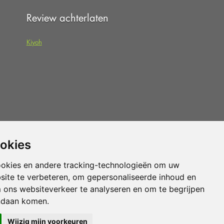
Review achterlaten
Kiyoh
 dat u de
algemene voorwaarden
van
ookies
pteert.
ookies en andere tracking-technologieën om uw
site te verbeteren, om gepersonaliseerde inhoud en
Vloerenvoordelig.nl is een onderdeel van
m ons websiteverkeer te analyseren en om te begrijpen
ndaan komen.
Wijzig mijn voorkeuren