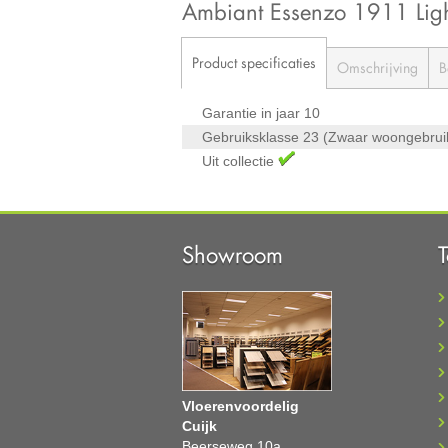
Ambiant Essenzo 1911 Li
Product specificaties
Omschrijving
B
Garantie in jaar
10
Gebruiksklasse
23 (Zwaar woongebrui
Uit collectie
Showroom
Vloerenvoordelig
Cuijk
Beerseweg 10a