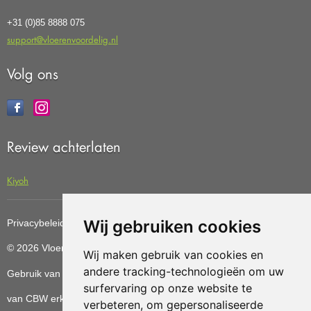
+31 (0)85 8888 075
support@vloerenvoordelig.nl
Volg ons
Review achterlaten
Kiyoh
Wij gebruiken cookies
Privacybeleid
Cookiebeleid
Update cookies preferences
© 2026 Vloerenvoordelig
Deze website is ontwikkeld door AGN
Wij maken gebruik van cookies en
andere tracking-technologieën om uw
Gebruik van deze site betekent dat u de
algemene voorwaarden
surfervaring op onze website te
van CBW erkende woonwinkels accepteert.
verbeteren, om gepersonaliseerde