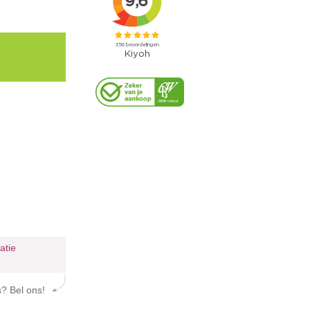
ratie
s? Bel ons!