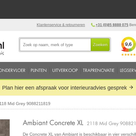
Klantenservice & retourneren
+31 (0)85 8888 075
Bere
Zoeken
ONDERVLOER
PLINTEN
UITVERKOOP
TRAPRENOVATIE
LEGSERV
Plan hier een afspraak voor interieuradvies gesprek
2118 Mid Grey 9088211819
Ambiant Concrete XL
2118 Mid Grey 90882
De Concrete XL van Ambiant is beschikbaar in vier verschil