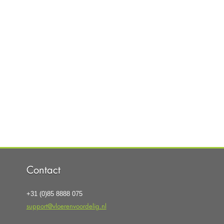
Contact
+31 (0)85 8888 075
support@vloerenvoordelig.nl