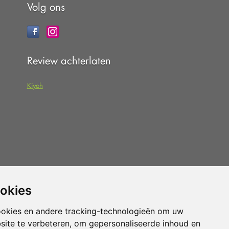
Volg ons
Review achterlaten
Kiyoh
 dat u de
algemene voorwaarden
van
ookies
pteert.
ookies en andere tracking-technologieën om uw
site te verbeteren, om gepersonaliseerde inhoud en