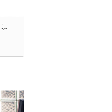
 -,--
 -,--