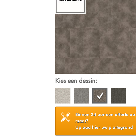
Kies een dessin:
Binnen 24 uur een offerte op
maat?
Upload hier uw plattegrond