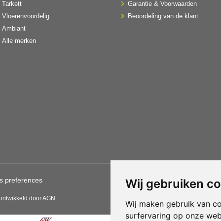
Tarkett
Garantie & Voorwaarden
Vloerenvoordelig
Beoordeling van de klant
Ambiant
Alle merken
s preferences
Gebruik van deze site betekent
Wij gebruiken c
CBW erkende woonwinkels acce
 ontwikkeld door AGN
Wij maken gebruik van c
surfervaring op onze web