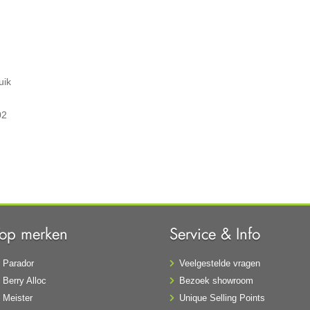
uik
02
Top merken
Service & Info
Parador
Veelgestelde vragen
Berry Alloc
Bezoek showroom
Meister
Unique Selling Points