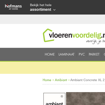
Bekijk het hele
assortiment
HOME
LAMINAAT
PVC
PARKET
Home
Ambiant
Ambiant Concrete XL 