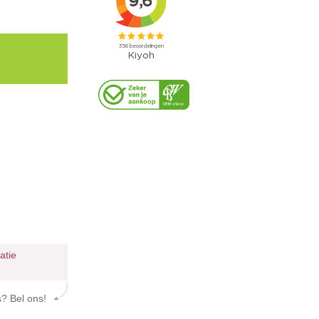
ratie
s? Bel ons!