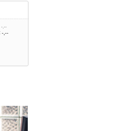
 -,--
 -,--