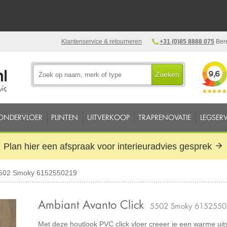
Klantenservice & retourneren
+31 (0)85 8888 075
Bere
Zoeken
ONDERVLOER
PLINTEN
UITVERKOOP
TRAPRENOVATIE
LEGSERV
Plan hier een afspraak voor interieuradvies gesprek
 5502 Smoky 6152550219
Ambiant Avanto Click
5502 Smoky 615255
Met deze houtlook PVC click vloer creeer je een warme uitst