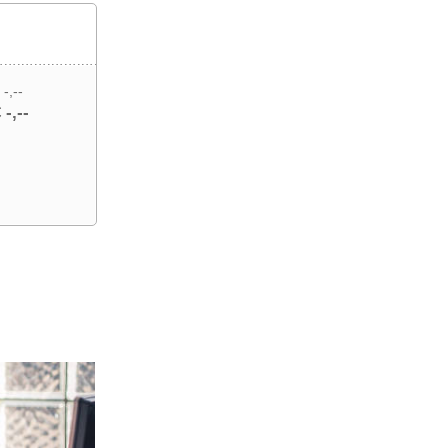
 -,--
 -,--