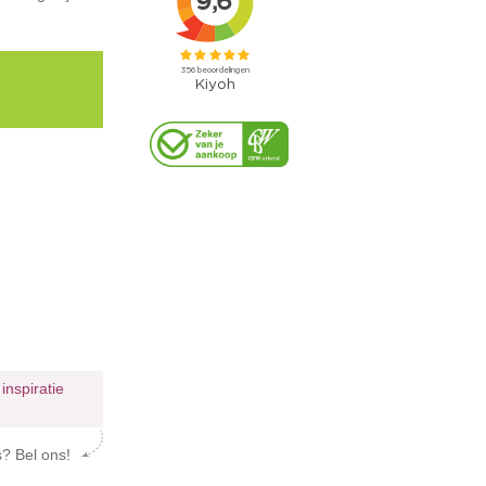
²
inspiratie
s? Bel ons!