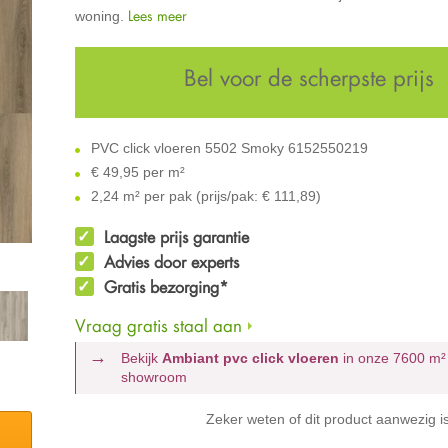
Lees meer
woning.
Bel voor de scherpste prijs
PVC click vloeren 5502 Smoky 6152550219
€
49,95 per m²
2,24 m² per pak (prijs/pak: € 111,89)
Laagste prijs garantie
Advies door experts
Gratis bezorging*
Vraag gratis staal aan
Bekijk
Ambiant pvc click vloeren
in onze 7600 m
showroom
Zeker weten of dit product aanwezig i