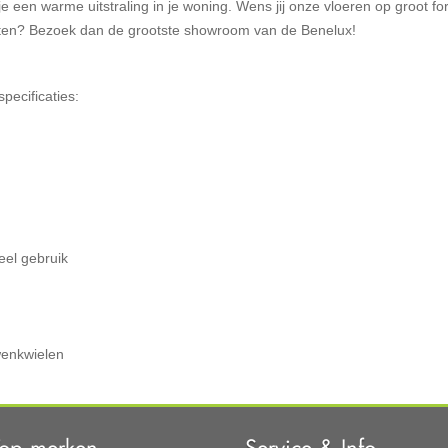
e een warme uitstraling in je woning. Wens jij onze vloeren op groot fo
alisten? Bezoek dan de grootste showroom van de Benelux!
specificaties:
ieel gebruik
wenkwielen
Top merken
Service & Info