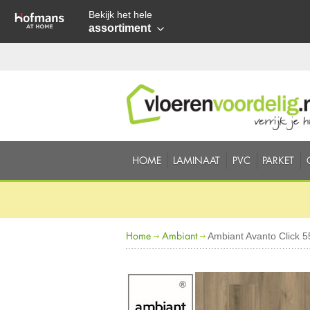
Bekijk het hele
assortiment
HOME
LAMINAAT
PVC
PARKET
Home
Ambiant
Ambiant Avanto Click